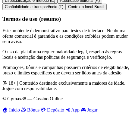
Especialização e método (E)
Autoridade editorial (A)
Confiabilidade e transparência (T)
Contexto local Brasil
Termos de uso (resumo)
Este ambiente é demonstrativo para testes de interface. Nenhuma
oferta comercial é garantida e as condições exibidas podem mudar
sem aviso.
O uso da plataforma requer maioridade legal, respeito às regras
locais e aceitação das políticas de segurança e verificação.
Promoções, bônus e campanhas possuem critérios de elegibilidade,
prazo e limites específicos que devem ser lidos antes da adesão.
🔞 18+ | Conteúdo destinado exclusivamente a maiores de idade.
Jogue com responsabilidade.
© Ggmax88 — Cassino Online
🏠
Início
🎁
Bônus
💳
Depósito
📲
App
🎮
Jogar