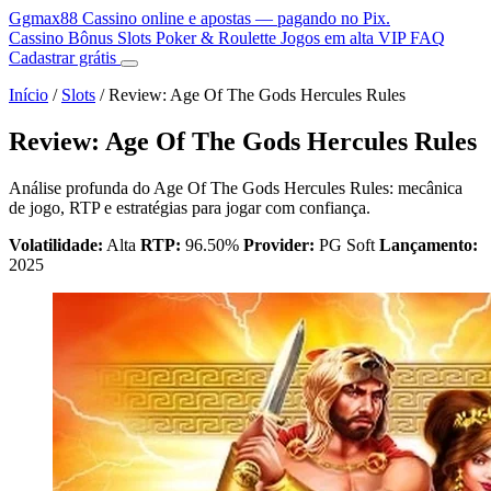
Ggmax88
Cassino online e apostas — pagando no Pix.
Cassino
Bônus
Slots
Poker & Roulette
Jogos em alta
VIP
FAQ
Cadastrar grátis
Início
/
Slots
/
Review: Age Of The Gods Hercules Rules
Review: Age Of The Gods Hercules Rules
Análise profunda do Age Of The Gods Hercules Rules: mecânica
de jogo, RTP e estratégias para jogar com confiança.
Volatilidade:
Alta
RTP:
96.50%
Provider:
PG Soft
Lançamento:
2025