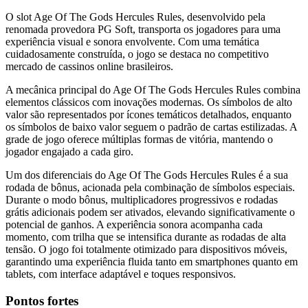
O slot Age Of The Gods Hercules Rules, desenvolvido pela
renomada provedora PG Soft, transporta os jogadores para uma
experiência visual e sonora envolvente. Com uma temática
cuidadosamente construída, o jogo se destaca no competitivo
mercado de cassinos online brasileiros.
A mecânica principal do Age Of The Gods Hercules Rules combina
elementos clássicos com inovações modernas. Os símbolos de alto
valor são representados por ícones temáticos detalhados, enquanto
os símbolos de baixo valor seguem o padrão de cartas estilizadas. A
grade de jogo oferece múltiplas formas de vitória, mantendo o
jogador engajado a cada giro.
Um dos diferenciais do Age Of The Gods Hercules Rules é a sua
rodada de bônus, acionada pela combinação de símbolos especiais.
Durante o modo bônus, multiplicadores progressivos e rodadas
grátis adicionais podem ser ativados, elevando significativamente o
potencial de ganhos. A experiência sonora acompanha cada
momento, com trilha que se intensifica durante as rodadas de alta
tensão. O jogo foi totalmente otimizado para dispositivos móveis,
garantindo uma experiência fluida tanto em smartphones quanto em
tablets, com interface adaptável e toques responsivos.
Pontos fortes