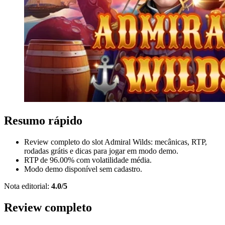
Resumo rápido
Review completo do slot Admiral Wilds: mecânicas, RTP,
rodadas grátis e dicas para jogar em modo demo.
RTP de 96.00% com volatilidade média.
Modo demo disponível sem cadastro.
Nota editorial:
4.0/5
Review completo