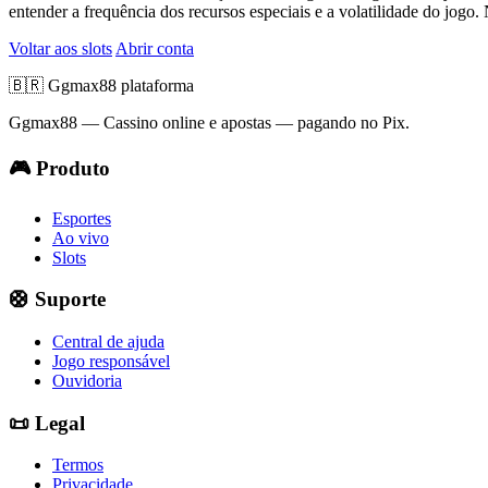
entender a frequência dos recursos especiais e a volatilidade do jogo
Voltar aos slots
Abrir conta
🇧🇷 Ggmax88 plataforma
Ggmax88 — Cassino online e apostas — pagando no Pix.
🎮
Produto
Esportes
Ao vivo
Slots
🛟
Suporte
Central de ajuda
Jogo responsável
Ouvidoria
📜
Legal
Termos
Privacidade