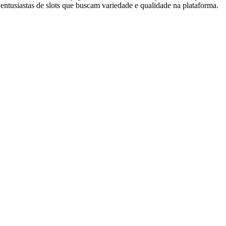
 entusiastas de slots que buscam variedade e qualidade na plataforma.