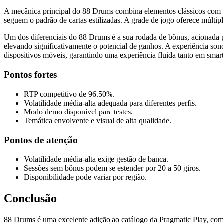
A mecânica principal do 88 Drums combina elementos clássicos com in
seguem o padrão de cartas estilizadas. A grade de jogo oferece múltip
Um dos diferenciais do 88 Drums é a sua rodada de bônus, acionada p
elevando significativamente o potencial de ganhos. A experiência son
dispositivos móveis, garantindo uma experiência fluida tanto em smar
Pontos fortes
RTP competitivo de 96.50%.
Volatilidade média-alta adequada para diferentes perfis.
Modo demo disponível para testes.
Temática envolvente e visual de alta qualidade.
Pontos de atenção
Volatilidade média-alta exige gestão de banca.
Sessões sem bônus podem se estender por 20 a 50 giros.
Disponibilidade pode variar por região.
Conclusão
88 Drums é uma excelente adição ao catálogo da Pragmatic Play, com