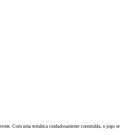
lvente. Com uma temática cuidadosamente construída, o jogo se