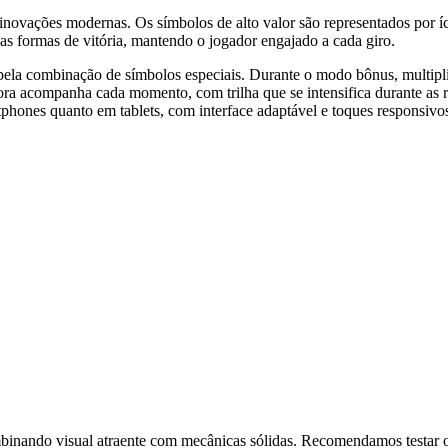
ovações modernas. Os símbolos de alto valor são representados por íc
las formas de vitória, mantendo o jogador engajado a cada giro.
ela combinação de símbolos especiais. Durante o modo bônus, multiplic
ora acompanha cada momento, com trilha que se intensifica durante as r
tphones quanto em tablets, com interface adaptável e toques responsivo
binando visual atraente com mecânicas sólidas. Recomendamos testar o