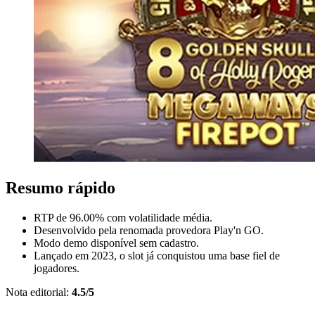
Resumo rápido
RTP de 96.00% com volatilidade média.
Desenvolvido pela renomada provedora Play'n GO.
Modo demo disponível sem cadastro.
Lançado em 2023, o slot já conquistou uma base fiel de
jogadores.
Nota editorial:
4.5/5