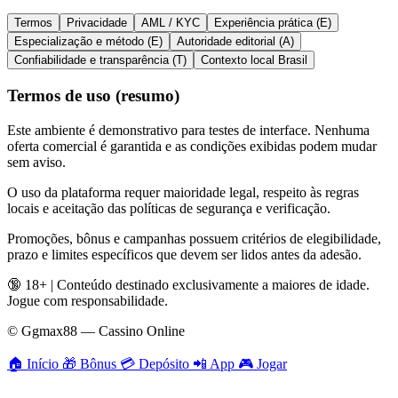
Termos
Privacidade
AML / KYC
Experiência prática (E)
Especialização e método (E)
Autoridade editorial (A)
Confiabilidade e transparência (T)
Contexto local Brasil
Termos de uso (resumo)
Este ambiente é demonstrativo para testes de interface. Nenhuma
oferta comercial é garantida e as condições exibidas podem mudar
sem aviso.
O uso da plataforma requer maioridade legal, respeito às regras
locais e aceitação das políticas de segurança e verificação.
Promoções, bônus e campanhas possuem critérios de elegibilidade,
prazo e limites específicos que devem ser lidos antes da adesão.
🔞 18+ | Conteúdo destinado exclusivamente a maiores de idade.
Jogue com responsabilidade.
© Ggmax88 — Cassino Online
🏠
Início
🎁
Bônus
💳
Depósito
📲
App
🎮
Jogar