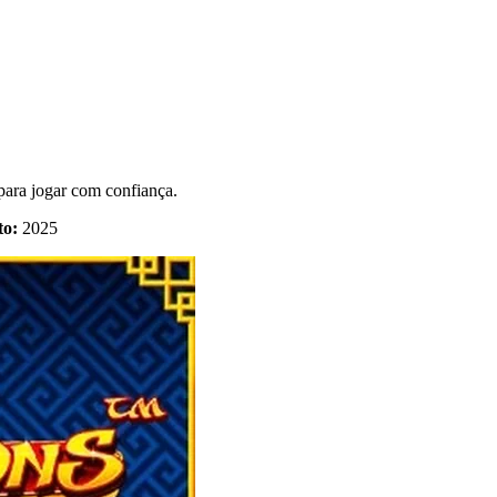
para jogar com confiança.
o:
2025