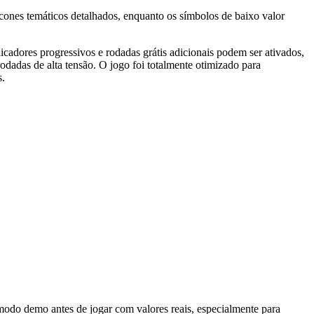
cones temáticos detalhados, enquanto os símbolos de baixo valor
adores progressivos e rodadas grátis adicionais podem ser ativados,
odadas de alta tensão. O jogo foi totalmente otimizado para
s.
odo demo antes de jogar com valores reais, especialmente para