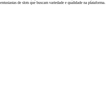
 entusiastas de slots que buscam variedade e qualidade na plataforma.