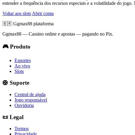
entender a frequência dos recursos especiais e a volatilidade do jogo
Voltar aos slots
Abrir conta
🇧🇷 Ggmax88 plataforma
Ggmax88 — Cassino online e apostas — pagando no Pix.
🎮
Produto
Esportes
Ao vivo
Slots
🛟
Suporte
Central de ajuda
Jogo responsável
Ouvidoria
📜
Legal
Termos
Privacidade