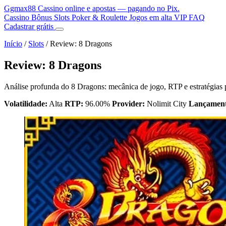
Ggmax88
Cassino online e apostas — pagando no Pix.
Cassino
Bônus
Slots
Poker & Roulette
Jogos em alta
VIP
FAQ
Cadastrar grátis
Início
/
Slots
/
Review: 8 Dragons
Review: 8 Dragons
Análise profunda do 8 Dragons: mecânica de jogo, RTP e estratégias 
Volatilidade:
Alta
RTP:
96.00%
Provider:
Nolimit City
Lançament