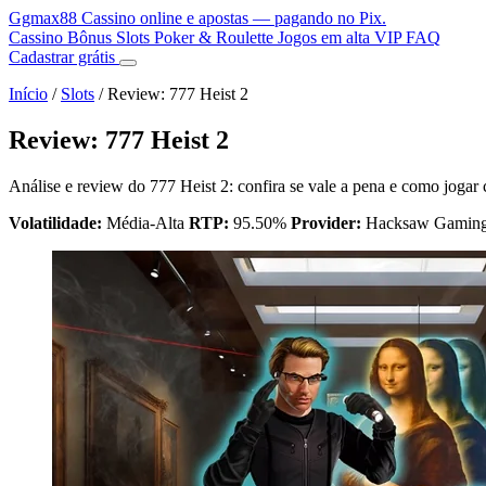
Ggmax88
Cassino online e apostas — pagando no Pix.
Cassino
Bônus
Slots
Poker & Roulette
Jogos em alta
VIP
FAQ
Cadastrar grátis
Início
/
Slots
/
Review: 777 Heist 2
Review: 777 Heist 2
Análise e review do 777 Heist 2: confira se vale a pena e como jogar
Volatilidade:
Média-Alta
RTP:
95.50%
Provider:
Hacksaw Gamin