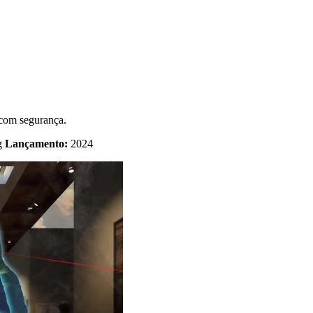
 com segurança.
g
Lançamento:
2024