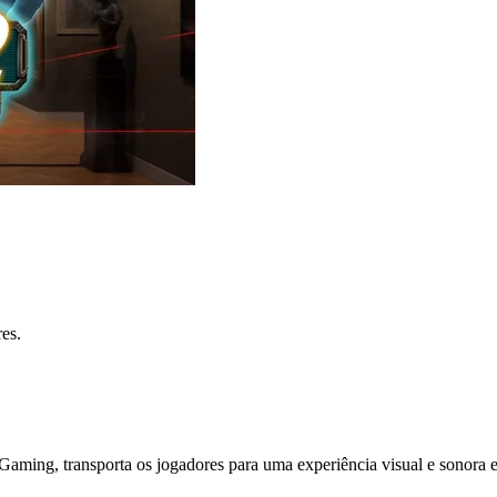
es.
aming, transporta os jogadores para uma experiência visual e sonora 