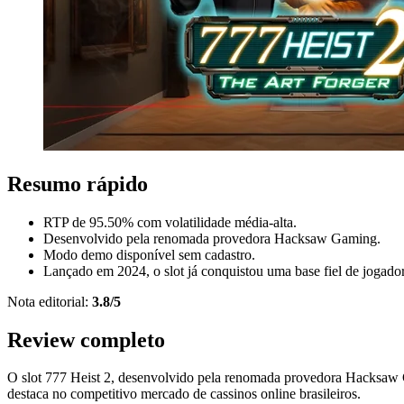
Resumo rápido
RTP de 95.50% com volatilidade média-alta.
Desenvolvido pela renomada provedora Hacksaw Gaming.
Modo demo disponível sem cadastro.
Lançado em 2024, o slot já conquistou uma base fiel de jogador
Nota editorial:
3.8/5
Review completo
O slot 777 Heist 2, desenvolvido pela renomada provedora Hacksaw G
destaca no competitivo mercado de cassinos online brasileiros.