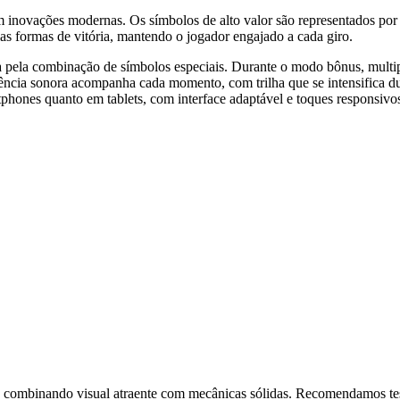
 inovações modernas. Os símbolos de alto valor são representados por 
las formas de vitória, mantendo o jogador engajado a cada giro.
a pela combinação de símbolos especiais. Durante o modo bônus, multipl
ência sonora acompanha cada momento, com trilha que se intensifica dur
tphones quanto em tablets, com interface adaptável e toques responsivo
combinando visual atraente com mecânicas sólidas. Recomendamos test