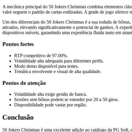
A mecânica principal do 50 Jokers Christmas combina elementos cláss
valor seguem o padrão de cartas estilizadas. A grade de jogo oferece 
Um dos diferenciais do 50 Jokers Christmas é a sua rodada de bônus,
ativados, elevando significativamente o potencial de ganhos. A experi
dispositivos móveis, garantindo uma experiência fluida tanto em smar
Pontos fortes
RTP competitivo de 97.00%.
Volatilidade alta adequada para diferentes perfis.
Modo demo disponível para testes.
Temática envolvente e visual de alta qualidade.
Pontos de atenção
Volatilidade alta exige gestão de banca.
Sessões sem bônus podem se estender por 20 a 50 giros.
Disponibilidade pode variar por região.
Conclusão
50 Jokers Christmas é uma excelente adição ao catálogo da PG Soft,