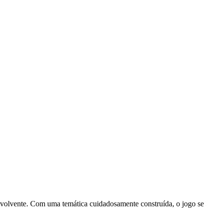
envolvente. Com uma temática cuidadosamente construída, o jogo se