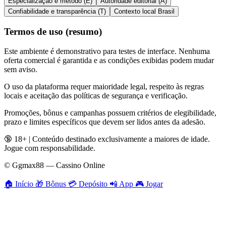
Especialização e método (E)
Autoridade editorial (A)
Confiabilidade e transparência (T)
Contexto local Brasil
Termos de uso (resumo)
Este ambiente é demonstrativo para testes de interface. Nenhuma
oferta comercial é garantida e as condições exibidas podem mudar
sem aviso.
O uso da plataforma requer maioridade legal, respeito às regras
locais e aceitação das políticas de segurança e verificação.
Promoções, bônus e campanhas possuem critérios de elegibilidade,
prazo e limites específicos que devem ser lidos antes da adesão.
🔞 18+ | Conteúdo destinado exclusivamente a maiores de idade.
Jogue com responsabilidade.
© Ggmax88 — Cassino Online
🏠
Início
🎁
Bônus
💳
Depósito
📲
App
🎮
Jogar