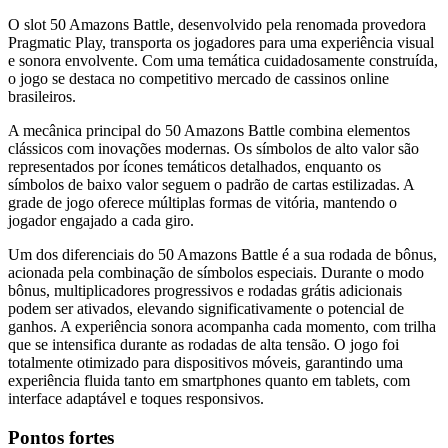
O slot 50 Amazons Battle, desenvolvido pela renomada provedora
Pragmatic Play, transporta os jogadores para uma experiência visual
e sonora envolvente. Com uma temática cuidadosamente construída,
o jogo se destaca no competitivo mercado de cassinos online
brasileiros.
A mecânica principal do 50 Amazons Battle combina elementos
clássicos com inovações modernas. Os símbolos de alto valor são
representados por ícones temáticos detalhados, enquanto os
símbolos de baixo valor seguem o padrão de cartas estilizadas. A
grade de jogo oferece múltiplas formas de vitória, mantendo o
jogador engajado a cada giro.
Um dos diferenciais do 50 Amazons Battle é a sua rodada de bônus,
acionada pela combinação de símbolos especiais. Durante o modo
bônus, multiplicadores progressivos e rodadas grátis adicionais
podem ser ativados, elevando significativamente o potencial de
ganhos. A experiência sonora acompanha cada momento, com trilha
que se intensifica durante as rodadas de alta tensão. O jogo foi
totalmente otimizado para dispositivos móveis, garantindo uma
experiência fluida tanto em smartphones quanto em tablets, com
interface adaptável e toques responsivos.
Pontos fortes