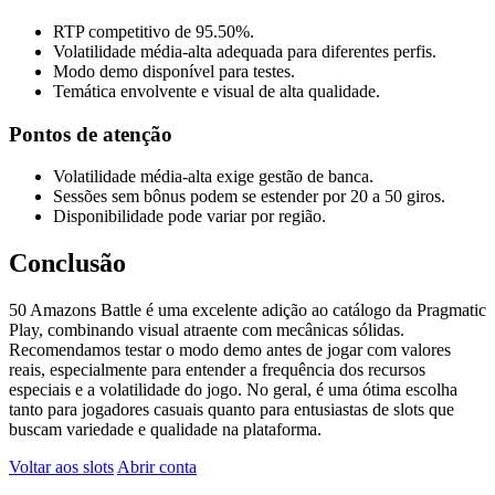
RTP competitivo de 95.50%.
Volatilidade média-alta adequada para diferentes perfis.
Modo demo disponível para testes.
Temática envolvente e visual de alta qualidade.
Pontos de atenção
Volatilidade média-alta exige gestão de banca.
Sessões sem bônus podem se estender por 20 a 50 giros.
Disponibilidade pode variar por região.
Conclusão
50 Amazons Battle é uma excelente adição ao catálogo da Pragmatic
Play, combinando visual atraente com mecânicas sólidas.
Recomendamos testar o modo demo antes de jogar com valores
reais, especialmente para entender a frequência dos recursos
especiais e a volatilidade do jogo. No geral, é uma ótima escolha
tanto para jogadores casuais quanto para entusiastas de slots que
buscam variedade e qualidade na plataforma.
Voltar aos slots
Abrir conta