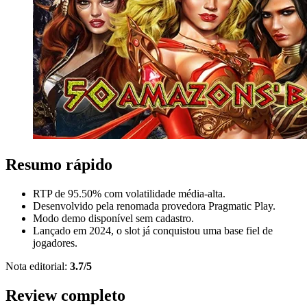
Resumo rápido
RTP de 95.50% com volatilidade média-alta.
Desenvolvido pela renomada provedora Pragmatic Play.
Modo demo disponível sem cadastro.
Lançado em 2024, o slot já conquistou uma base fiel de
jogadores.
Nota editorial:
3.7/5
Review completo