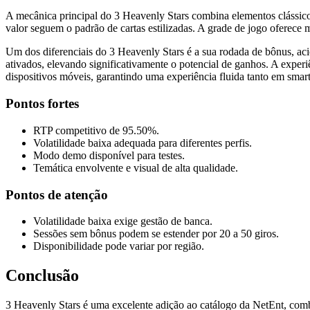
A mecânica principal do 3 Heavenly Stars combina elementos clássico
valor seguem o padrão de cartas estilizadas. A grade de jogo oferece 
Um dos diferenciais do 3 Heavenly Stars é a sua rodada de bônus, ac
ativados, elevando significativamente o potencial de ganhos. A experi
dispositivos móveis, garantindo uma experiência fluida tanto em smar
Pontos fortes
RTP competitivo de 95.50%.
Volatilidade baixa adequada para diferentes perfis.
Modo demo disponível para testes.
Temática envolvente e visual de alta qualidade.
Pontos de atenção
Volatilidade baixa exige gestão de banca.
Sessões sem bônus podem se estender por 20 a 50 giros.
Disponibilidade pode variar por região.
Conclusão
3 Heavenly Stars é uma excelente adição ao catálogo da NetEnt, com