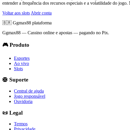
entender a frequência dos recursos especiais e a volatilidade do jogo
Voltar aos slots
Abrir conta
🇧🇷 Ggmax88 plataforma
Ggmax88 — Cassino online e apostas — pagando no Pix.
🎮
Produto
Esportes
Ao vivo
Slots
🛟
Suporte
Central de ajuda
Jogo responsável
Ouvidoria
📜
Legal
Termos
Privacidade