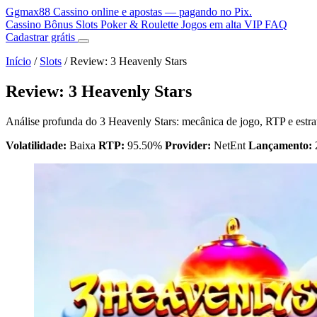
Ggmax88
Cassino online e apostas — pagando no Pix.
Cassino
Bônus
Slots
Poker & Roulette
Jogos em alta
VIP
FAQ
Cadastrar grátis
Início
/
Slots
/
Review: 3 Heavenly Stars
Review: 3 Heavenly Stars
Análise profunda do 3 Heavenly Stars: mecânica de jogo, RTP e estra
Volatilidade:
Baixa
RTP:
95.50%
Provider:
NetEnt
Lançamento: