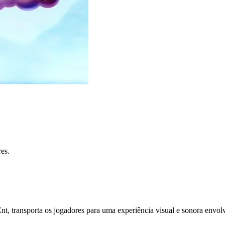
es.
t, transporta os jogadores para uma experiência visual e sonora envo