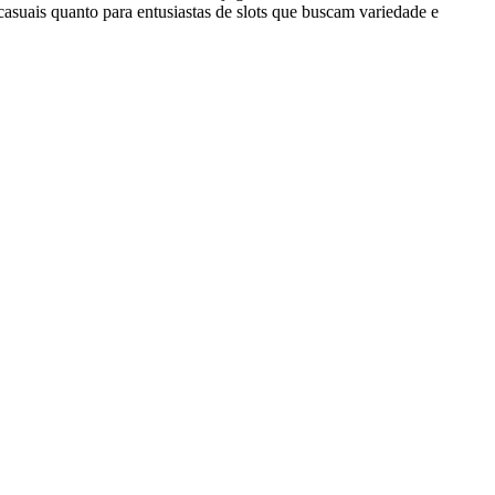
 casuais quanto para entusiastas de slots que buscam variedade e