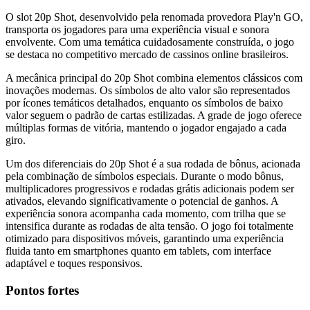
O slot 20p Shot, desenvolvido pela renomada provedora Play'n GO,
transporta os jogadores para uma experiência visual e sonora
envolvente. Com uma temática cuidadosamente construída, o jogo
se destaca no competitivo mercado de cassinos online brasileiros.
A mecânica principal do 20p Shot combina elementos clássicos com
inovações modernas. Os símbolos de alto valor são representados
por ícones temáticos detalhados, enquanto os símbolos de baixo
valor seguem o padrão de cartas estilizadas. A grade de jogo oferece
múltiplas formas de vitória, mantendo o jogador engajado a cada
giro.
Um dos diferenciais do 20p Shot é a sua rodada de bônus, acionada
pela combinação de símbolos especiais. Durante o modo bônus,
multiplicadores progressivos e rodadas grátis adicionais podem ser
ativados, elevando significativamente o potencial de ganhos. A
experiência sonora acompanha cada momento, com trilha que se
intensifica durante as rodadas de alta tensão. O jogo foi totalmente
otimizado para dispositivos móveis, garantindo uma experiência
fluida tanto em smartphones quanto em tablets, com interface
adaptável e toques responsivos.
Pontos fortes