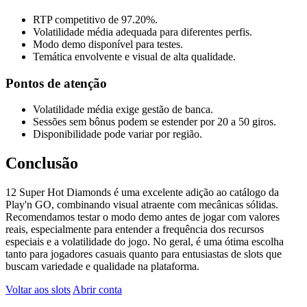
RTP competitivo de 97.20%.
Volatilidade média adequada para diferentes perfis.
Modo demo disponível para testes.
Temática envolvente e visual de alta qualidade.
Pontos de atenção
Volatilidade média exige gestão de banca.
Sessões sem bônus podem se estender por 20 a 50 giros.
Disponibilidade pode variar por região.
Conclusão
12 Super Hot Diamonds é uma excelente adição ao catálogo da
Play'n GO, combinando visual atraente com mecânicas sólidas.
Recomendamos testar o modo demo antes de jogar com valores
reais, especialmente para entender a frequência dos recursos
especiais e a volatilidade do jogo. No geral, é uma ótima escolha
tanto para jogadores casuais quanto para entusiastas de slots que
buscam variedade e qualidade na plataforma.
Voltar aos slots
Abrir conta