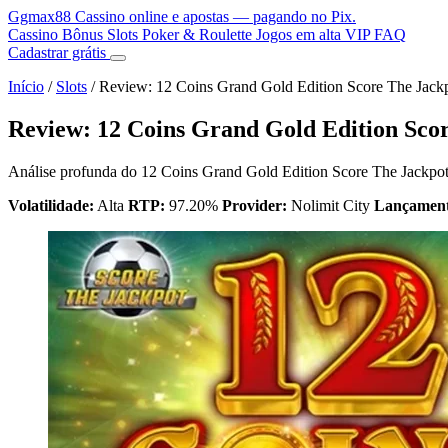
Ggmax88
Cassino online e apostas — pagando no Pix.
Cassino
Bônus
Slots
Poker & Roulette
Jogos em alta
VIP
FAQ
Cadastrar grátis
Início
/
Slots
/
Review: 12 Coins Grand Gold Edition Score The Jack
Review: 12 Coins Grand Gold Edition Sco
Análise profunda do 12 Coins Grand Gold Edition Score The Jackpot:
Volatilidade:
Alta
RTP:
97.20%
Provider:
Nolimit City
Lançament