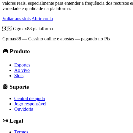
valores reais, especialmente para entender a frequência dos recursos e
variedade e qualidade na plataforma.
Voltar aos slots
Abrir conta
🇧🇷 Ggmax88 plataforma
Ggmax88 — Cassino online e apostas — pagando no Pix.
🎮
Produto
Esportes
Ao vivo
Slots
🛟
Suporte
Central de ajuda
Jogo responsável
Ouvidoria
📜
Legal
Termos