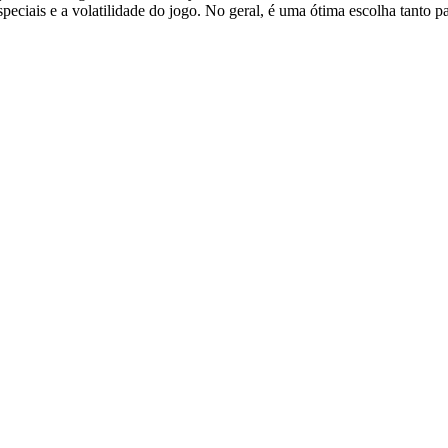
speciais e a volatilidade do jogo. No geral, é uma ótima escolha tanto 