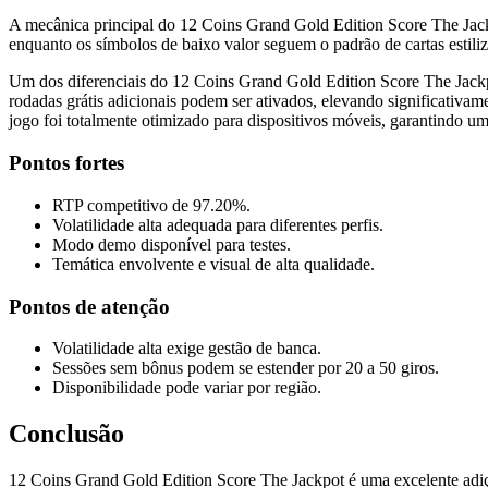
A mecânica principal do 12 Coins Grand Gold Edition Score The Jack
enquanto os símbolos de baixo valor seguem o padrão de cartas estiliz
Um dos diferenciais do 12 Coins Grand Gold Edition Score The Jackp
rodadas grátis adicionais podem ser ativados, elevando significativa
jogo foi totalmente otimizado para dispositivos móveis, garantindo um
Pontos fortes
RTP competitivo de 97.20%.
Volatilidade alta adequada para diferentes perfis.
Modo demo disponível para testes.
Temática envolvente e visual de alta qualidade.
Pontos de atenção
Volatilidade alta exige gestão de banca.
Sessões sem bônus podem se estender por 20 a 50 giros.
Disponibilidade pode variar por região.
Conclusão
12 Coins Grand Gold Edition Score The Jackpot é uma excelente adi