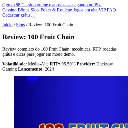
Ggmax88
Cassino online e apostas — pagando no Pix.
Cassino
Bônus
Slots
Poker & Roulette
Jogos em alta
VIP
FAQ
Cadastrar grátis
Início
/
Slots
/
Review: 100 Fruit Chain
Review: 100 Fruit Chain
Review completo do 100 Fruit Chain: mecânicas, RTP, rodadas
grátis e dicas para jogar em modo demo.
Volatilidade:
Média-Alta
RTP:
95.50%
Provider:
Hacksaw
Gaming
Lançamento:
2024