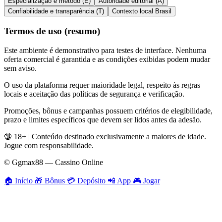
Especialização e método (E)
Autoridade editorial (A)
Confiabilidade e transparência (T)
Contexto local Brasil
Termos de uso (resumo)
Este ambiente é demonstrativo para testes de interface. Nenhuma
oferta comercial é garantida e as condições exibidas podem mudar
sem aviso.
O uso da plataforma requer maioridade legal, respeito às regras
locais e aceitação das políticas de segurança e verificação.
Promoções, bônus e campanhas possuem critérios de elegibilidade,
prazo e limites específicos que devem ser lidos antes da adesão.
🔞 18+ | Conteúdo destinado exclusivamente a maiores de idade.
Jogue com responsabilidade.
© Ggmax88 — Cassino Online
🏠
Início
🎁
Bônus
💳
Depósito
📲
App
🎮
Jogar