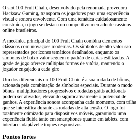
O slot 100 Fruit Chain, desenvolvido pela renomada provedora
Hacksaw Gaming, transporta os jogadores para uma experiência
visual e sonora envolvente. Com uma temática cuidadosamente
construída, o jogo se destaca no competitivo mercado de cassinos
online brasileiros.
A mecânica principal do 100 Fruit Chain combina elementos
clássicos com inovações modernas. Os símbolos de alto valor são
representados por ícones temáticos detalhados, enquanto os
símbolos de baixo valor seguem o padrão de cartas estilizadas. A
grade de jogo oferece múltiplas formas de vitória, mantendo o
jogador engajado a cada giro.
Um dos diferenciais do 100 Fruit Chain é a sua rodada de bônus,
acionada pela combinação de símbolos especiais. Durante o modo
bônus, multiplicadores progressivos e rodadas grátis adicionais
podem ser ativados, elevando significativamente o potencial de
ganhos. A experiência sonora acompanha cada momento, com trilha
que se intensifica durante as rodadas de alta tensão. O jogo foi
totalmente otimizado para dispositivos móveis, garantindo uma
experiência fluida tanto em smartphones quanto em tablets, com
interface adaptável e toques responsivos.
Pontos fortes