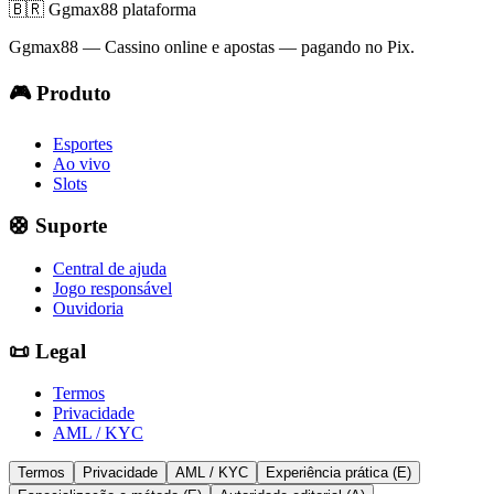
🇧🇷 Ggmax88 plataforma
Ggmax88 — Cassino online e apostas — pagando no Pix.
🎮
Produto
Esportes
Ao vivo
Slots
🛟
Suporte
Central de ajuda
Jogo responsável
Ouvidoria
📜
Legal
Termos
Privacidade
AML / KYC
Termos
Privacidade
AML / KYC
Experiência prática (E)