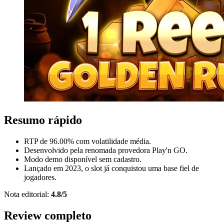
Resumo rápido
RTP de 96.00% com volatilidade média.
Desenvolvido pela renomada provedora Play'n GO.
Modo demo disponível sem cadastro.
Lançado em 2023, o slot já conquistou uma base fiel de
jogadores.
Nota editorial:
4.8/5
Review completo