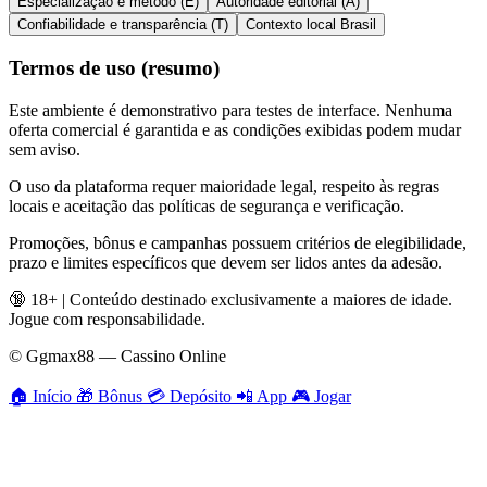
Especialização e método (E)
Autoridade editorial (A)
Confiabilidade e transparência (T)
Contexto local Brasil
Termos de uso (resumo)
Este ambiente é demonstrativo para testes de interface. Nenhuma
oferta comercial é garantida e as condições exibidas podem mudar
sem aviso.
O uso da plataforma requer maioridade legal, respeito às regras
locais e aceitação das políticas de segurança e verificação.
Promoções, bônus e campanhas possuem critérios de elegibilidade,
prazo e limites específicos que devem ser lidos antes da adesão.
🔞 18+ | Conteúdo destinado exclusivamente a maiores de idade.
Jogue com responsabilidade.
© Ggmax88 — Cassino Online
🏠
Início
🎁
Bônus
💳
Depósito
📲
App
🎮
Jogar