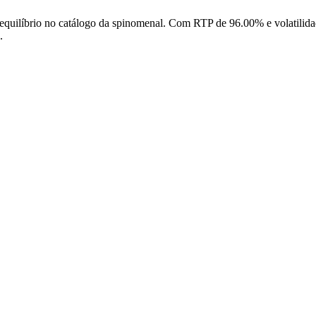
quilíbrio no catálogo da spinomenal. Com RTP de 96.00% e volatilidade
.