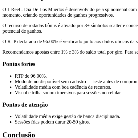
O 1 Reel - Dia De Los Muertos é desenvolvido pela spinomenal com R
momento, criando oportunidades de ganhos progressivos.
O recurso de rodadas bônus é ativado por 3+ símbolos scatter e conced
potencial de ganhos.
O RTP declarado de 96.00% é verificado junto aos dados oficiais da
Recomendamos apostas entre 1% e 3% do saldo total por giro. Para ses
Pontos fortes
RTP de 96.00%.
Modo demo disponível sem cadastro — teste antes de comprom
Volatilidade média com boa cadência de recursos.
Visual e trilha sonora imersivos para sessões no celular.
Pontos de atenção
Volatilidade média exige gestão de banca disciplinada.
Sessões frias podem durar 20-50 giros.
Conclusão